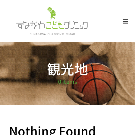
Skip
to
content
Togg
Navi
Home
観光地
お知らせ
0 items
Blog
診療受付
診療内容
Nothing Found