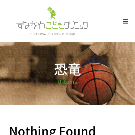
Skip
to
content
Togg
Navi
Home
恐竜
お知らせ
0 items
Blog
診療受付
診療内容
Nothing Found